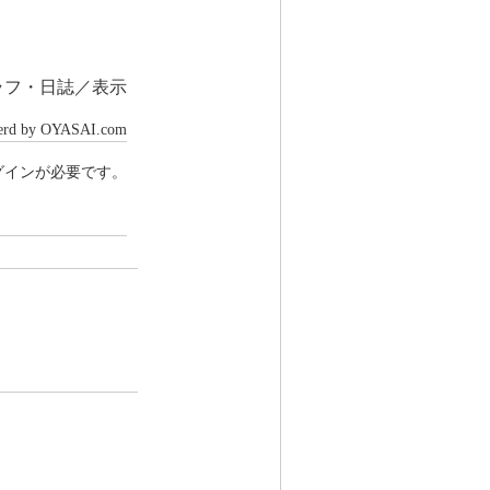
ラフ・日誌／表示
erd by OYASAI.com
ログインが必要です。